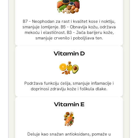
B7 – Neophodan za rast i kvalitet kose i noktiju,
smanjuje lomljenje. B5 – Obnavlja kožu, održava
mekoću i elastičnost. B3 – Jača barijeru kože,
smanjuje crvenilo i poboljšava ten.
Vitamin D
Podržava funkciju ćelija, smanjuje inflamacije i
doprinosi zdravlju kože i folikula dlake.
Vitamin E
Deluje kao snažan antioksidans, pomaže u