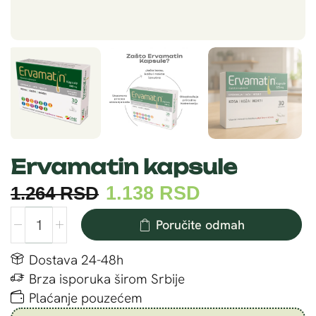
Ervamatin kapsule
1.264
RSD
1.138
RSD
Poručite odmah
Dostava 24-48h
Brza isporuka širom Srbije
Plaćanje pouzećem