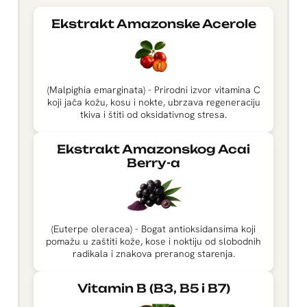
Ekstrakt Amazonske Acerole
(Malpighia emarginata) - Prirodni izvor vitamina C
koji jača kožu, kosu i nokte, ubrzava regeneraciju
tkiva i štiti od oksidativnog stresa.
Ekstrakt Amazonskog Acai
Berry-a
(Euterpe oleracea) - Bogat antioksidansima koji
pomažu u zaštiti kože, kose i noktiju od slobodnih
radikala i znakova preranog starenja.
Vitamin B (B3, B5 i B7)