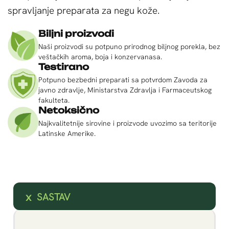
spravljanje preparata za negu kože.
Biljni proizvodi
Naši proizvodi su potpuno prirodnog biljnog porekla, bez
veštačkih aroma, boja i konzervanasa.
Testirano
Potpuno bezbedni preparati sa potvrdom Zavoda za
javno zdravlje, Ministarstva Zdravlja i Farmaceutskog
fakulteta.
Netoksično
Najkvalitetnije sirovine i proizvode uvozimo sa teritorije
Latinske Amerike.
SASTAV