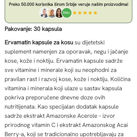
Preko 50.000 korisnika širom Srbije veruje našim proizvodima!
★★★★★
50k+
Pakovanje: 30 kapsula
Ervamatin kapsule za kosu
su dijetetski
suplement namenjen za oporavak, negu i jačanje
kose, kože i noktiju. Ervamatin kapsule sadrže
sve vitamine i minerale koji su neophodni za
pravilan rast i razvoj kose, kože i noktiju. Količina
vitamina i minerala koji ulaze u sastav kapsula
pokriva preporučene dnevne doze ovih
nutritijenata. Kao specijalan dodatak kapsule
sadrže ekstrakt Amazonske Acerole – izvor
prirodnog vitamin C i ekstrakt Amazonskog Acai
Berry-a, koji se tradicionalno upotrebljavaju za