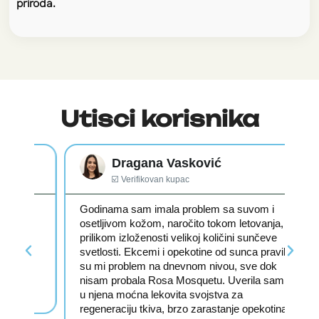
💪️
priroda.
Jača imunitet i otpornost
organizma
Zahvaljujući sinergiji vitamina C, D i cinka,
kapsule pomažu održavanju zdravlja i vitalnosti
organizma.
Utisci korisnika
Dragana Vasković
☑️ Verifikovan kupac
Godinama sam imala problem sa suvom i
Na
osetljivom kožom, naročito tokom letovanja,
vi
prilikom izloženosti velikoj količini sunčeve
re
svetlosti. Ekcemi i opekotine od sunca pravili
Re
su mi problem na dnevnom nivou, sve dok
sa
nisam probala Rosa Mosquetu. Uverila sam se
že
u njena moćna lekovita svojstva za
zd
regeneraciju tkiva, brzo zarastanje opekotina i