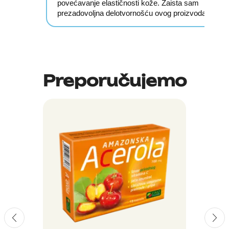
povećavanje elastičnosti kože. Zaista sam
prezadovoljna delotvornošću ovog proizvoda.
Preporučujemo