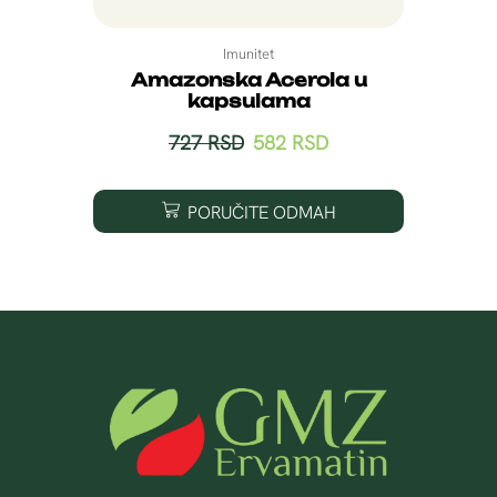
Imunitet
Amazonska Acerola u
kapsulama
727
RSD
582
RSD
PORUČITE ODMAH