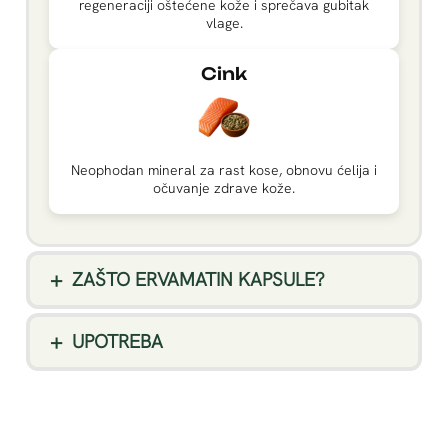
regeneraciji oštećene kože i sprečava gubitak
vlage.
Cink
Neophodan mineral za rast kose, obnovu ćelija i
očuvanje zdrave kože.
ZAŠTO ERVAMATIN KAPSULE?
UPOTREBA
1
🌿
Samo 1 kapsula dnevno. Tretman za
Jača kosu, kožu i nokte
mesec dana.