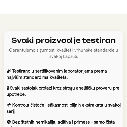
lomljenje.
4
🛡️
️️Štiti ćelije od oksidativnog
stresa
Svaki proizvod je testiran
Antioksidansi iz acerole, acai bobica i vitamina
Garantujemo sigurnost, kvalitet i vrhunske standarde u
E štite kosu, kožu i nokte od oštećenja
svakoj kapsuli.
izazvanih slobodnim radikalima.
5
🌿 Testirano u sertifikovanim laboratorijama prema
💧️
najvišim standardima kvaliteta.
️️️Obezbeđuje prirodnu
🧪 Svaki sastojak prolazi kroz strogu analitičku proveru pre
hidratacijue
upotrebe.
Doprinosi očuvanju vlažnosti kože i sprečava
🌱 Kontrola čistoće i efikasnosti biljnih ekstrakata u svakoj
isušivanje kose i noktiju.
seriji.
6
🚫 Bez štetnih hemikalija, aditiva i primese – samo čista