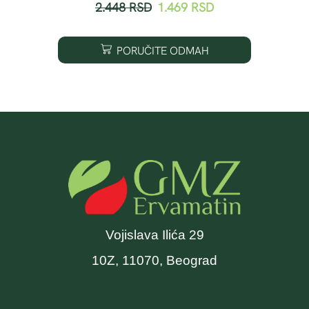
2.448
RSD
1.469
RSD
PORUČITE ODMAH
Vojislava Ilića 29
10Z, 11070, Beograd