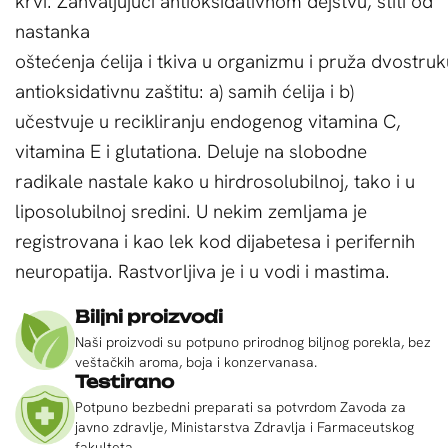
krvi.
Zahvaljujući antioksidativnom dejstvu
,
štiti od
nastanka
oštećenja
ć
elija i tkiva u organizmu i pru
ž
a
dvostruk
antioksidativnu zaštitu:
a
)
samih
ć
elija i b
)
učestvuje u recikliranju endogenog vitamina C,
vitamina E i glutationa. Deluje na slobodne
radikale nastale kako u hirdrosolubilnoj, tako i u
liposolubilnoj sredini. U nekim zemljama je
registrovana i kao lek kod dijabetesa i perifernih
neuropatija. Rastvorljiva je i u vodi i mastima.
Biljni proizvodi
Naši proizvodi su potpuno prirodnog biljnog porekla, bez
veštačkih aroma, boja i konzervanasa.
Testirano
Potpuno bezbedni preparati sa potvrdom Zavoda za
javno zdravlje, Ministarstva Zdravlja i Farmaceutskog
fakulteta.