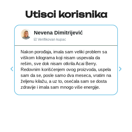
Utisci korisnika
Nevena Dimitrijević
☑️ Verifikovan kupac
Nakon porođaja, imala sam veliki problem sa
Go
viškom kilograma koji nisam uspevala da
os
rešim, sve dok nisam otkrila Acai Berry.
pr
i
Redovnim korišćenjem ovog proizvoda, uspela
sv
sam da se, posle samo dva meseca, vratim na
su
 se
željenu kilažu, a uz to, osećala sam se dosta
ni
zdravije i imala sam mnogo više energije.
u 
i
re
po
.
pr