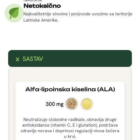
Netoksično
Najkvalitetnije sirovine i proizvode uvozimo sa teritorije
Latinske Amerike.
SASTAV
Alfa-lipoinska kiselina (ALA)
300 mg
Neutralizuje slobodne radikale, obnavlja druge
antioksidanse (vitamin C, E i glutation), podržava
zdravlje nerava i doprinosi regulaciji nivoa šećera
u krvi.