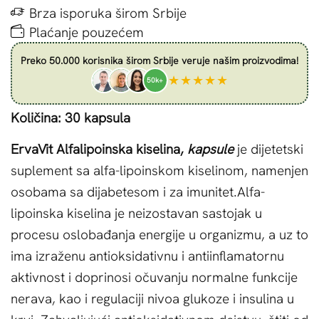
Brza isporuka širom Srbije
Plaćanje pouzećem
Preko 50.000 korisnika širom Srbije veruje našim proizvodima!
★★★★★
50k+
Količina: 30 kapsula
ErvaVit Alfalipoinska kiselina,
kapsule
je
dijetetski
suplement
sa alfa-lipoinskom kiselinom
, namenjen
osobama sa dijabetesom i za imunitet.
Alfa-
lipoinska kiselina
je neizostavan sastojak u
procesu oslobađanja energije u organizmu
, a uz to
ima izraženu antioksidativnu i antiinflamatornu
aktivnost i doprinosi očuvanju normalne funkcije
nerava, kao i regulaciji nivoa glukoze i insulina u