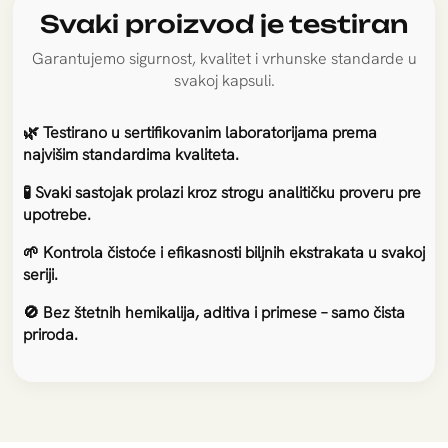
organizma.
Svaki proizvod je testiran
5
Garantujemo sigurnost, kvalitet i vrhunske standarde u
⚡️️
svakoj kapsuli.
Učestvuje u proizvodnji
energije
🌿 Testirano u sertifikovanim laboratorijama prema
najvišim standardima kvaliteta.
Ključna u pretvaranju ugljenih hidrata u energiju
unutar ćelija (mitohondrijska funkcija).
🧪 Svaki sastojak prolazi kroz strogu analitičku proveru pre
upotrebe.
6
❤️️
🌱 Kontrola čistoće i efikasnosti biljnih ekstrakata u svakoj
seriji.
Štiti srce i krvne sudove
🚫 Bez štetnih hemikalija, aditiva i primese – samo čista
Deluje protiv upala i oksidacije u krvnim
priroda.
sudovima – doprinosi očuvanju
kardiovaskularnog zdravlja.