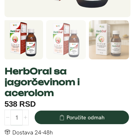
HerbOral sa
jagorčevinom i
acerolom
538
RSD
Poručite odmah
Dostava 24-48h