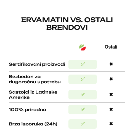
ERVAMATIN VS. OSTALI
BRENDOVI
Ostali
Sertifikovani proizvodi
✅
✖
Bezbedan za
✅
✖
dugoročnu upotrebu
Sastojci iz Latinske
✅
✖
Amerike
100% prirodno
✅
✖
Brza isporuka (24h)
✅
✖