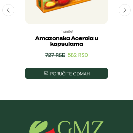
Imunitet
Amazonska Acerola u
kapsulama
727
RSD
582
RSD
PORUČITE ODMAH