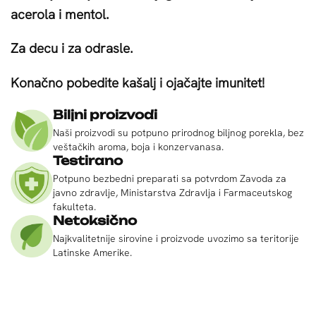
acerola i mentol.
Za decu i za odrasle.
Konačno pobedite kašalj i ojačajte imunitet!
Biljni proizvodi
Naši proizvodi su potpuno prirodnog biljnog porekla, bez
veštačkih aroma, boja i konzervanasa.
Testirano
Potpuno bezbedni preparati sa potvrdom Zavoda za
javno zdravlje, Ministarstva Zdravlja i Farmaceutskog
fakulteta.
Netoksično
Najkvalitetnije sirovine i proizvode uvozimo sa teritorije
Latinske Amerike.