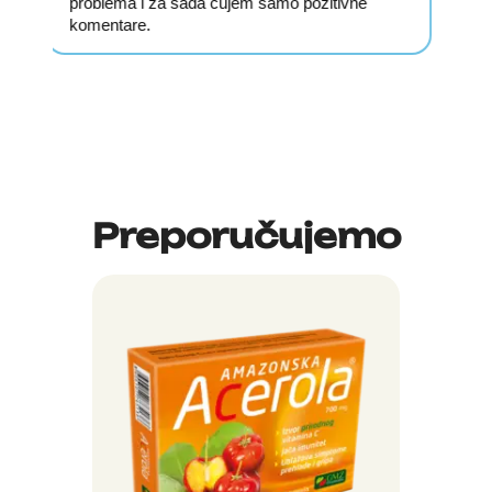
nisam probala Rosa Mosquetu. Uverila sam se
u njena moćna lekovita svojstva za
regeneraciju tkiva, brzo zarastanje opekotina i
povećavanje elastičnosti kože. Zaista sam
prezadovoljna delotvornošću ovog proizvoda.
Preporučujemo