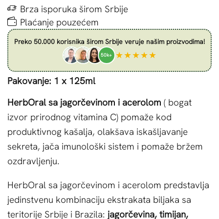
Brza isporuka širom Srbije
Plaćanje pouzećem
Preko 50.000 korisnika širom Srbije veruje našim proizvodima!
★★★★★
50k+
Pakovanje: 1 x 125ml
HerbOral sa jagorčevinom i acerolom
( bogat
izvor prirodnog vitamina C) pomaže kod
produktivnog kašalja, olakšava iskašljavanje
sekreta, jača imunološki sistem i pomaže bržem
ozdravljenju.
HerbOral sa jagorčevinom i acerolom predstavlja
jedinstvenu kombinaciju ekstrakata biljaka sa
teritorije Srbije i Brazila:
jagorčevina, timijan,