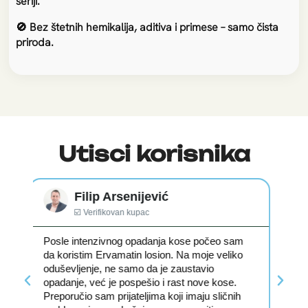
seriji.
🚫 Bez štetnih hemikalija, aditiva i primese – samo čista
priroda.
Utisci korisnika
Dragana Vasković
☑️ Verifikovan kupac
sam
Godinama sam imala problem sa suvom i
iko
osetljivom kožom, naročito tokom letovanja,
prilikom izloženosti velikoj količini sunčeve
.
svetlosti. Ekcemi i opekotine od sunca pravili
ih
su mi problem na dnevnom nivou, sve dok