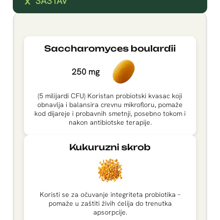
SASTAV
Saccharomyces boulardii
250 mg
(5 milijardi CFU) Koristan probiotski kvasac koji
obnavlja i balansira crevnu mikrofloru, pomaže
kod dijareje i probavnih smetnji, posebno tokom i
nakon antibiotske terapije.
Kukuruzni skrob
Koristi se za očuvanje integriteta probiotika –
pomaže u zaštiti živih ćelija do trenutka
apsorpcije.