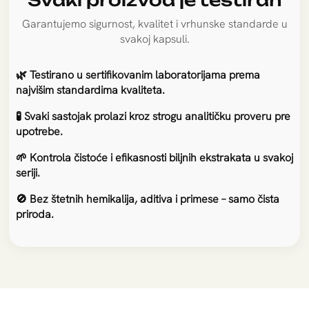
Pruža zaštitu tokom
antibiotske terapije
Garantujemo sigurnost, kvalitet i vrhunske standarde u
svakoj kapsuli.
Smanjuje nuspojave antibiotika i pomaže u
očuvanju dobrih bakterija u crevima.
🌿 Testirano u sertifikovanim laboratorijama prema
najvišim standardima kvaliteta.
🧪 Svaki sastojak prolazi kroz strogu analitičku proveru pre
upotrebe.
🌱 Kontrola čistoće i efikasnosti biljnih ekstrakata u svakoj
seriji.
🚫 Bez štetnih hemikalija, aditiva i primese – samo čista
priroda.