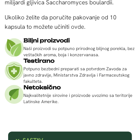
milijardi gljivica Saccharomyces boulardii.
Ukoliko želite da poručite pakovanje od 10
kapsula to možete učiniti
ovde
.
Biljni proizvodi
Naši proizvodi su potpuno prirodnog biljnog porekla, bez
veštačkih aroma, boja i konzervanasa.
Testirano
Potpuno bezbedni preparati sa potvrdom Zavoda za
javno zdravlje, Ministarstva Zdravlja i Farmaceutskog
fakulteta.
Netoksično
Najkvalitetnije sirovine i proizvode uvozimo sa teritorije
Latinske Amerike.