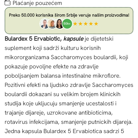
Plaćanje pouzećem
Preko 50.000 korisnika širom Srbije veruje našim proizvodima!
★★★★★
50k+
Bulardex 5 Ervabiotic,
kapsule
je dijetetski
suplement koji sadrži kulturu korisnih
mikororganizama Saccharomyces boulardii, koji
pokazuje povoljne efekte na zdravlje
poboljsanjem balansa intestinalne mikroflore.
Pozitivni efekti na ljudsko zdravlje Saccharomyces
boulardii dokazani su velikim brojem klinickih
studija koje ukljucuju smanjenje ucestalosti i
trajanje dijareje, uzrokovane antibioticima,
rotavirus infekcijama, smanjenje putnickih dijareja.
Jedna kapsula Bulardex 5 Ervabiotica sadrzi 5