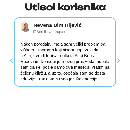
Utisci korisnika
Nevena Dimitrijević
☑️ Verifikovan kupac
Nakon porođaja, imala sam veliki problem sa
Go
viškom kilograma koji nisam uspevala da
os
rešim, sve dok nisam otkrila Acai Berry.
pr
i
Redovnim korišćenjem ovog proizvoda, uspela
sv
sam da se, posle samo dva meseca, vratim na
su
 se
željenu kilažu, a uz to, osećala sam se dosta
ni
zdravije i imala sam mnogo više energije.
u 
i
re
po
.
pr