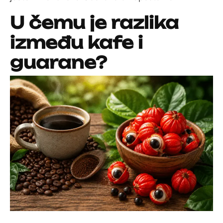
U čemu je razlika
između kafe i
guarane?