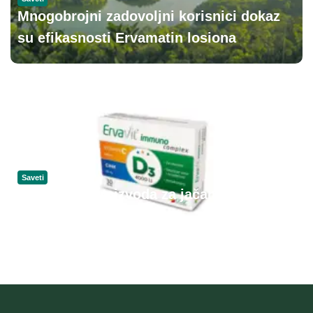
Mnogobrojni zadovoljni korisnici dokaz
su efikasnosti Ervamatin losiona
Saveti
6 najboljih proizvoda za jačanje imuniteta