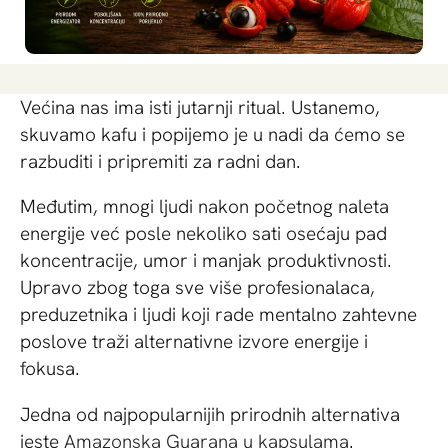
Većina nas ima isti jutarnji ritual. Ustanemo,
skuvamo kafu i popijemo je u nadi da ćemo se
razbuditi i pripremiti za radni dan.
Međutim, mnogi ljudi nakon početnog naleta
energije već posle nekoliko sati osećaju pad
koncentracije, umor i manjak produktivnosti.
Upravo zbog toga sve više profesionalaca,
preduzetnika i ljudi koji rade mentalno zahtevne
poslove traži alternativne izvore energije i
fokusa.
Jedna od najpopularnijih prirodnih alternativa
jeste
Amazonska Guarana u kapsulama
.