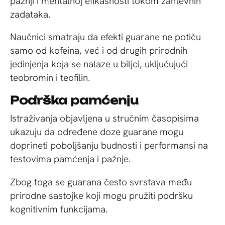
pažnji i mentalnoj efikasnosti tokom zahtevnih
zadataka.
Naučnici smatraju da efekti guarane ne potiču
samo od kofeina, već i od drugih prirodnih
jedinjenja koja se nalaze u biljci, uključujući
teobromin i teofilin.
Podrška pamćenju
Istraživanja objavljena u stručnim časopisima
ukazuju da određene doze guarane mogu
doprineti poboljšanju budnosti i performansi na
testovima pamćenja i pažnje.
Zbog toga se guarana često svrstava među
prirodne sastojke koji mogu pružiti podršku
kognitivnim funkcijama.