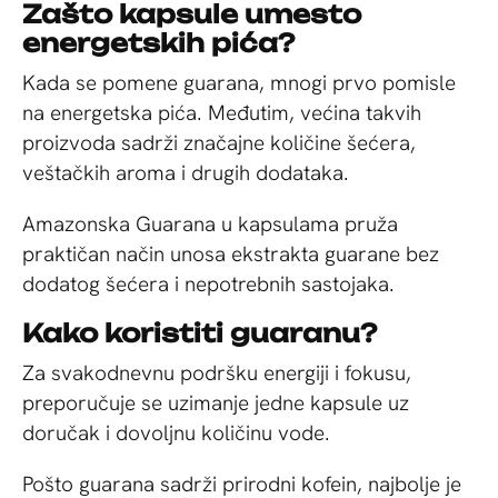
Zašto kapsule umesto
energetskih pića?
Kada se pomene guarana, mnogi prvo pomisle
na energetska pića. Međutim, većina takvih
proizvoda sadrži značajne količine šećera,
veštačkih aroma i drugih dodataka.
Amazonska Guarana u kapsulama pruža
praktičan način unosa ekstrakta guarane bez
dodatog šećera i nepotrebnih sastojaka.
Kako koristiti guaranu?
Za svakodnevnu podršku energiji i fokusu,
preporučuje se uzimanje jedne kapsule uz
doručak i dovoljnu količinu vode.
Pošto guarana sadrži prirodni kofein, najbolje je