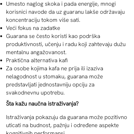
Umesto naglog skoka i pada energije, mnogi
korisnici navode da uz guaranu lakše održavaju
koncentraciju tokom više sati.
Veći fokus na zadatke
Guarana se često koristi kao podrška
produktivnosti, učenju i radu koji zahtevaju dužu
mentalnu angažovanost.
Praktična alternativa kafi
Za osobe kojima kafa ne prija ili izaziva
nelagodnost u stomaku, guarana može
predstavljati jednostavniju opciju za
svakodnevnu upotrebu.
Šta kažu naučna istraživanja?
Istraživanja pokazuju da guarana može pozitivno
uticati na budnost, pažnju i određene aspekte
kognitivnih performansi.