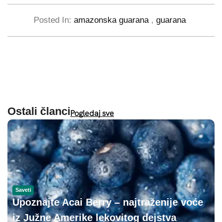
Posted In:
amazonska guarana
,
guarana
Ostali članci
Pogledaj sve
Saveti
Upoznajte Acai Berry – najtraženije voće
iz Južne Amerike lekovitog dejstva