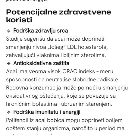
Potencijalne zdravstvene
koristi
🔹
Podrška zdravlju srca
Studije sugerišu da acai može doprineti
smanjenju nivoa „lošeg“ LDL holesterola,
zahvaljujući vlaknima i biljnim sterolima.
🔹
Antioksidativna zaštita
Acai ima veoma visok ORAC indeks – meru
sposobnosti da neutrališe slobodne radikale.
Redovna konzumacija može pomoći u smanjenju
oksidativnog oštećenja, koje se povezuje sa
hroničnim bolestima i ubrzanim starenjem.
🔹
Podrška imunitetu i energiji
Polifenoli iz acai bobica mogu doprineti boljem
opštem stanju organizma, naročito u periodima