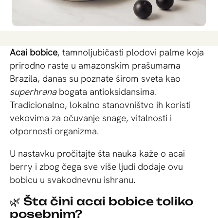
Acai bobice
, tamnoljubičasti plodovi palme koja
prirodno raste u amazonskim prašumama
Brazila, danas su poznate širom sveta kao
superhrana
bogata antioksidansima.
Tradicionalno, lokalno stanovništvo ih koristi
vekovima za očuvanje snage, vitalnosti i
otpornosti organizma.
U nastavku pročitajte šta nauka kaže o acai
berry i zbog čega sve više ljudi dodaje ovu
bobicu u svakodnevnu ishranu.
🌿 Šta čini acai bobice toliko
posebnim?