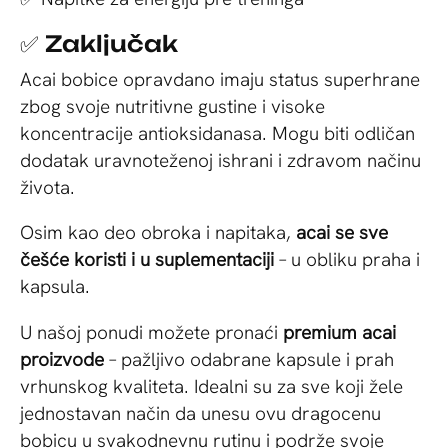
✅ Zaključak
Acai bobice opravdano imaju status superhrane
zbog svoje nutritivne gustine i visoke
koncentracije antioksidanasa. Mogu biti odličan
dodatak uravnoteženoj ishrani i zdravom načinu
života.
Osim kao deo obroka i napitaka,
acai se sve
češće koristi i u suplementaciji
– u obliku praha i
kapsula.
U našoj ponudi možete pronaći
premium acai
proizvode
– pažljivo odabrane kapsule i prah
vrhunskog kvaliteta. Idealni su za sve koji žele
jednostavan način da unesu ovu dragocenu
bobicu u svakodnevnu rutinu i podrže svoje