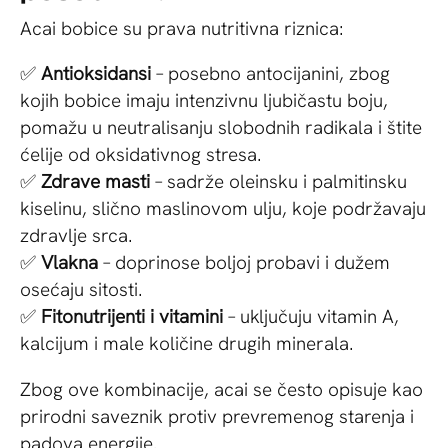
Acai bobice su prava nutritivna riznica:
✅
Antioksidansi
– posebno antocijanini, zbog
kojih bobice imaju intenzivnu ljubičastu boju,
pomažu u neutralisanju slobodnih radikala i štite
ćelije od oksidativnog stresa.
✅
Zdrave masti
– sadrže oleinsku i palmitinsku
kiselinu, slično maslinovom ulju, koje podržavaju
zdravlje srca.
✅
Vlakna
– doprinose boljoj probavi i dužem
osećaju sitosti.
✅
Fitonutrijenti i vitamini
– uključuju vitamin A,
kalcijum i male količine drugih minerala.
Zbog ove kombinacije, acai se često opisuje kao
prirodni saveznik protiv prevremenog starenja i
padova energije.