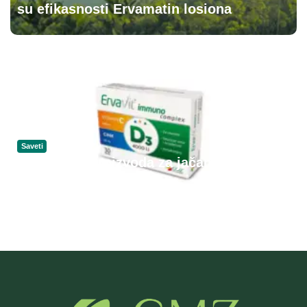
su efikasnosti Ervamatin losiona
Saveti
6 najboljih proizvoda za jačanje imuniteta