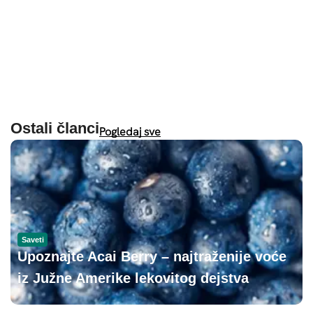
Ostali članci
Pogledaj sve
Saveti
Upoznajte Acai Berry – najtraženije voće
iz Južne Amerike lekovitog dejstva