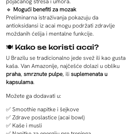
pojačanog stresa i umora.
🔹
Mogući benefiti za mozak
Preliminarna istraživanja pokazuju da
antioksidansi iz acai mogu podržati zdravlje
moždanih ćelija i mentalne funkcije.
🍽 Kako se koristi acai?
U Brazilu se tradicionalno jede svež ili kao gusta
kaša. Van Amazonije, najčešće dolazi u obliku
praha
,
smrznute pulpe
, ili
suplemenata u
kapsulama
.
Možete ga dodavati u:
✅ Smoothie napitke i šejkove
✅ Zdrave poslastice (acai bowl)
✅ Kaše i musli
✅ Napitke za energiju pre treninga