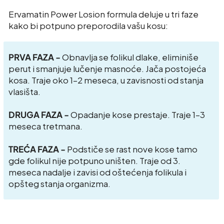
Ervamatin Power Losion formula deluje u tri faze
kako bi potpuno preporodila vašu kosu:
PRVA FAZA -
Obnavlja se folikul dlake, eliminiše
perut i smanjuje lučenje masnoće. Jača postojeća
kosa. Traje oko 1–2 meseca, u zavisnosti od stanja
vlasišta.
DRUGA FAZA -
Opadanje kose prestaje. Traje 1–3
meseca tretmana.
TREĆA FAZA -
Podstiče se rast nove kose tamo
gde folikul nije potpuno uništen. Traje od 3.
meseca nadalje i zavisi od oštećenja folikula i
opšteg stanja organizma.