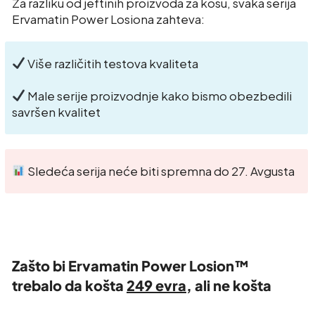
Za razliku od jeftinih proizvoda za kosu, svaka serija
Ervamatin Power Losiona zahteva:
Više različitih testova kvaliteta
Male serije proizvodnje kako bismo obezbedili
savršen kvalitet
Sledeća serija neće biti spremna do 27. Avgusta
Zašto bi Ervamatin Power Losion™
trebalo da košta
249 evra
, ali ne košta