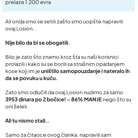
prelaze 1.200 evra
Ali onda smo se setili zašto smo uopšte napravili
ovaj Losion...
Nije bilo da bi se obogatili.
Bilo je zato što znamo kroz šta su naši korisnici
prolazili i kako su se borili sa strašnim opadanjem
kose koji im je
uništilo samopouzdanje i nateralo ih
da se povuku u kuću.
Zato smo odlučili da ovaj Losion nudimo za samo
3953 dinara po 2 bočice! – 86% MANJE
nego što su
oni želeli.
Ali tu nismo stali..
Samo za čitaoce ovog članka, napravili sam