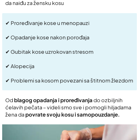
da naiđu za žensku kosu
✔ Proređivanje kose u menopauzi
✔ Opadanje kose nakon porođaja
✔ Gubitak kose uzrokovan stresom
✔ Alopecija
✔ Problemi sa kosom povezani sa štitnom žlezdom
Od
blagog opadanja i proređivanja
do ozbiljnih
ćelavih pečata – videli smo sve i pomogli hiljadama
žena da
povrate svoju kosu i samopouzdanje.