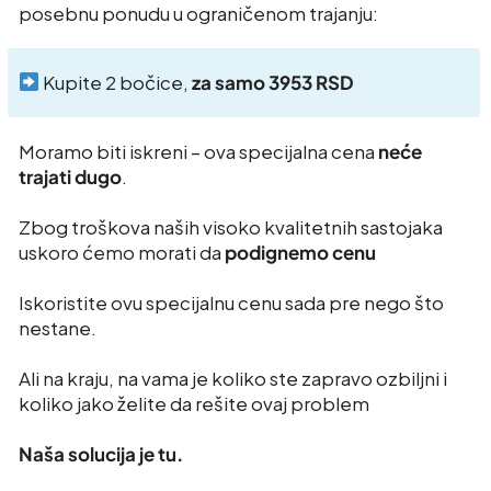
posebnu ponudu u ograničenom trajanju:
Kupite 2 bočice,
za samo 3953 RSD
Moramo biti iskreni – ova specijalna cena
neće
trajati dugo
.
Zbog troškova naših visoko kvalitetnih sastojaka
uskoro ćemo morati da
podignemo cenu
Iskoristite ovu specijalnu cenu sada pre nego što
nestane.
Ali na kraju, na vama je koliko ste zapravo ozbiljni i
koliko jako želite da rešite ovaj problem
Naša solucija je tu.