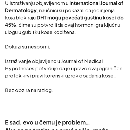
U istraživanju objavljenom u
International Journal of
Dermatology
, naučnici su pokazali da jedinjenja
koja blokiraju
DHT mogu povećati gustinu kose i do
45%
, čime su potvrdili da ovaj hormon igra ključnu
ulogu u gubitku kose kod žena.
Dokazi su nesporni.
Istraživanje objavljeno u Journal of Medical
Hypotheses potvrđuje da je upravo ovaj ograničen
protok krvi pravi korenski uzrok opadanja kose…
Bez obzira na razlog.
E sad, evo u čemu je problem…