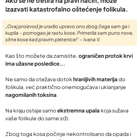
Ako se ne tretira na pravi način, može
izazvati katastrofalno oštećenje folikula.
„Ovaj proizvod je uradio upravo ono zbog čega sam ga i
kupila – pomogao je rastu kose. Primetila sam puno nove,
sitne kose kad pravim pletenice!“ – Ivana V.
Kao što možete da zamislite,
ograničen protok krvi
ima užasne posledice...
Ne samo da otežava dotok
hranljivih materija
do
folikula, već praktično onemogućava i uklanjanje
nagomilanih toksina
.
Na kraju ostaje samo
ekstremna upala
koja sužava
vaše folikule do same srži.
Zbog toga kosa počinje nekontrolisano da opada i