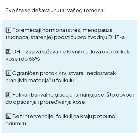
Evo šta se dešava unutar vašeg temena:
1️⃣ Poremećaji hormona (stres, menopauza,
trudnoća, starenje) podstiču proizvodnju DHT-a
2️⃣ DHT izaziva sužavanje krvnih sudova oko folikula
kose i do 68%
3️⃣ Ograničen protok krvi stvara „nedostatak
hranljivih materija“ u folikulu
4️⃣ Folikuli bukvalno gladuju i smanjuju se, što dovodi
do opadanja i proređivanja kose
5️⃣ Bez intervencije, folikuli na kraju potpuno
odumiru