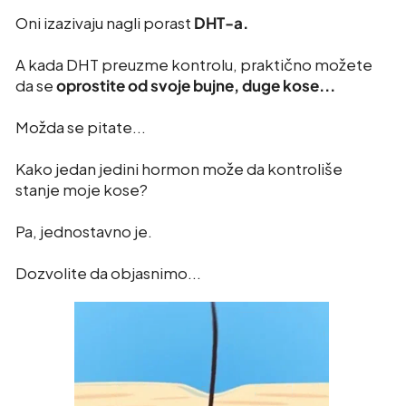
Oni izazivaju nagli porast
DHT-a.
A kada DHT preuzme kontrolu, praktično možete
da se
oprostite od svoje bujne, duge kose...
Možda se pitate...
Kako jedan jedini hormon može da kontroliše
stanje moje kose?
Pa, jednostavno je.
Dozvolite da objasnimo...