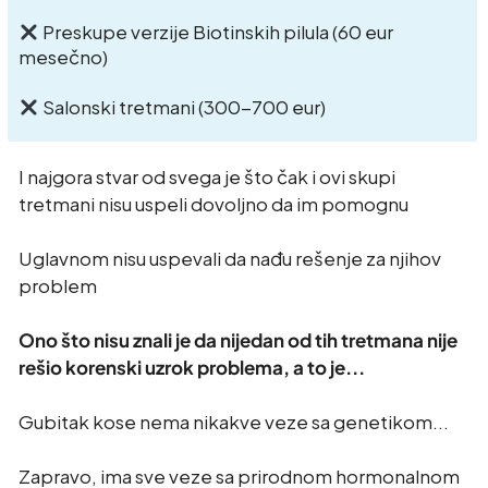
Preskupe verzije Biotinskih pilula (60 eur
mesečno)
Salonski tretmani (300-700 eur)
I najgora stvar od svega je što čak i ovi skupi
tretmani nisu uspeli dovoljno da im pomognu
Uglavnom nisu uspevali da nađu rešenje za njihov
problem
Ono što nisu znali je da nijedan od tih tretmana nije
rešio korenski uzrok problema, a to
je...
Gubitak kose nema nikakve veze sa genetikom...
Zapravo, ima sve veze sa prirodnom hormonalnom