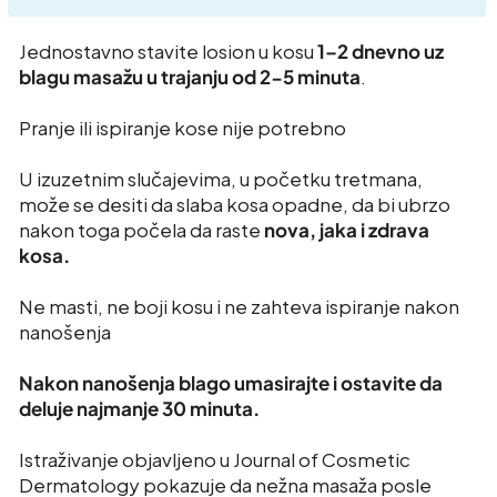
Jednostavno stavite losion u kosu
1–2 dnevno uz
blagu masažu u trajanju od 2-5 minuta
.
Pranje ili ispiranje kose nije potrebno
U izuzetnim slučajevima, u početku tretmana,
može se desiti da slaba kosa opadne, da bi ubrzo
nakon toga počela da raste
nova, jaka i zdrava
kosa.
Ne masti, ne boji kosu i ne zahteva ispiranje nakon
nanošenja
Nakon nanošenja blago umasirajte i ostavite da
deluje najmanje 30 minuta.
Istraživanje objavljeno u Journal of Cosmetic
Dermatology pokazuje da nežna masaža posle