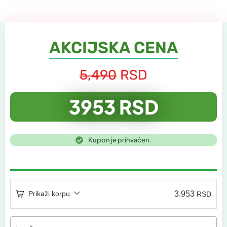
AKCIJSKA CENA
5,490
RSD
3953 RSD
Kupon je prihvaćen.
Prikaži korpu
3.953
RSD