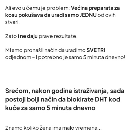
Ali evo u čemu je problem:
Većina preparata za
kosu pokušava da uradi samo JEDNU
od ovih
stvari.
Zato i
ne daju
prave rezultate.
Mi smo pronašli način da uradimo
SVE TRI
odjednom – i potrebno je samo 5 minuta dnevno!
Srećom, nakon godina istraživanja, sada
postoji bolji način da blokirate DHT kod
kuće za samo 5 minuta dnevno
Znamo koliko žena ima malo vremena...