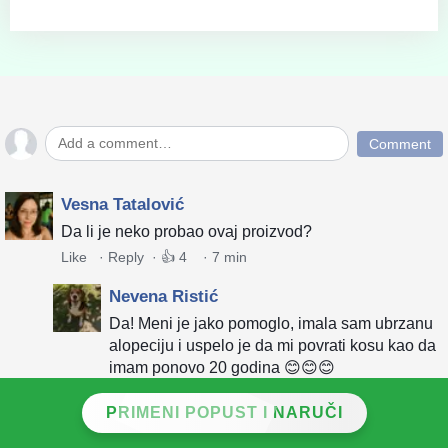
Comment
Vesna Tatalović
Da li je neko probao ovaj proizvod?
Like
·
Reply
·
👍
4
·
7 min
Nevena Ristić
Da! Meni je jako pomoglo, imala sam ubrzanu
alopeciju i uspelo je da mi povrati kosu kao da
imam ponovo 20 godina 😊😊😊
Like
·
Reply
·
👍
8
·
15 min
PRIMENI POPUST I NARUČI
Hristina Tomić