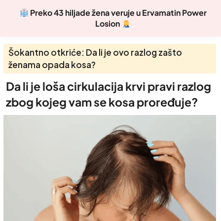
Preko 43 hiljade žena veruje u Ervamatin Power
Losion
Šokantno otkriće: Da li je ovo razlog zašto
ženama opada kosa?
Da li je loša cirkulacija krvi pravi razlog
zbog kojeg vam se kosa proređuje?