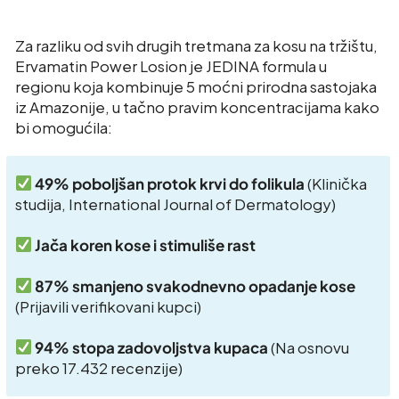
Za razliku od svih drugih tretmana za kosu na tržištu,
Ervamatin Power Losion je JEDINA formula u
regionu koja kombinuje 5 moćni prirodna sastojaka
iz Amazonije, u tačno pravim koncentracijama kako
bi omogućila:
49% poboljšan protok krvi do folikula
(Klinička
studija, International Journal of Dermatology)
Jača koren kose i stimuliše rast
87% smanjeno svakodnevno opadanje kose
(Prijavili verifikovani kupci)
94% stopa zadovoljstva kupaca
(Na osnovu
preko 17.432 recenzije)