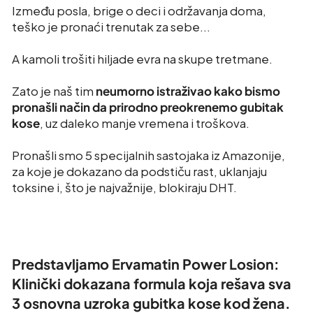
Između posla, brige o deci i održavanja doma,
teško je pronaći trenutak za sebe...
A kamoli trošiti hiljade evra na skupe tretmane.
Zato je naš tim
neumorno istraživao kako bismo
pronašli način da prirodno preokrenemo gubitak
kose
, uz daleko manje vremena i troškova.
Pronašli smo 5 specijalnih sastojaka iz Amazonije,
za koje je dokazano da podstiču rast, uklanjaju
toksine i, što je najvažnije, blokiraju DHT.
Predstavljamo Ervamatin Power Losion:
Klinički dokazana formula koja rešava sva
3 osnovna uzroka gubitka kose kod žena.