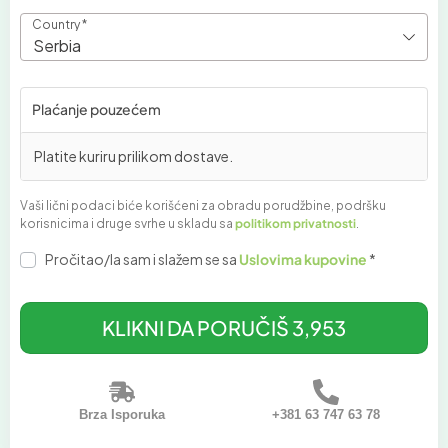
Country
*
Serbia
Plaćanje pouzećem
Platite kuriru prilikom dostave.
Vaši lični podaci biće korišćeni za obradu porudžbine, podršku
korisnicima i druge svrhe u skladu sa
politikom privatnosti
.
Pročitao/la sam i slažem se sa
Uslovima kupovine
*
KLIKNI DA PORUČIŠ 3,953
Brza Isporuka
+381 63 747 63 78