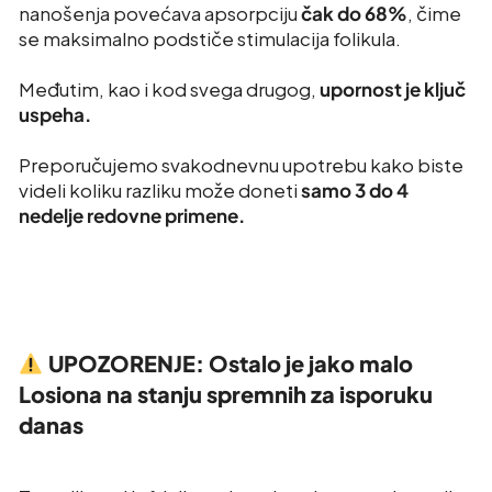
nanošenja povećava apsorpciju
čak do 68%
, čime
se maksimalno podstiče stimulacija folikula.
Međutim, kao i kod svega drugog,
upornost je ključ
uspeha.
Preporučujemo svakodnevnu upotrebu kako biste
videli koliku razliku može doneti
samo 3 do 4
nedelje redovne primene.
UPOZORENJE: Ostalo je jako malo
Losiona na stanju spremnih za isporuku
danas