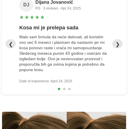
Dijana Jovanović
DJ
RS · 3 reviews · Apr 24, 2025
★
★
★
★
★
Kosa mi je prelepa sada
Malo sam brinula da neće delovati, ali koristim
ovo već 6 meseci i planiram da nastavim jer mi
❮
❯
kosa ponovo raste i vraća mi samopouzdanje.
Sledećeg meseca punim 43 godine i osećam da
izgledam bolje. Ovo je neverovatan proizvod i
preporučila bih ga svima kojima je potrebno da
popune kosu.
Date of experience: April 24, 2025