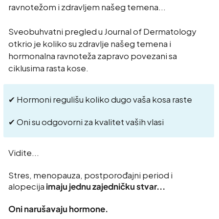
ravnotežom i zdravljem našeg temena...
Sveobuhvatni pregled u Journal of Dermatology
otkrio je koliko su zdravlje našeg temena i
hormonalna ravnoteža zapravo povezani sa
ciklusima rasta kose.
✔ Hormoni regulišu koliko dugo vaša kosa raste
✔ Oni su odgovorni za kvalitet vaših vlasi
Vidite...
Stres, menopauza, postporođajni period i
alopecija
imaju jednu zajedničku stvar...
Oni narušavaju hormone.