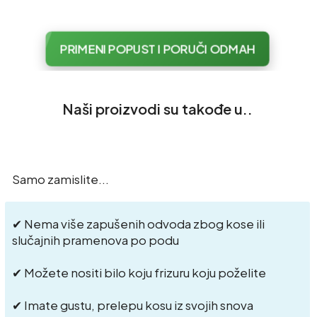
PRIMENI POPUST I PORUČI ODMAH
Naši proizvodi su takođe u..
Samo zamislite...
✔ Nema više zapušenih odvoda zbog kose ili
slučajnih pramenova po podu
✔ Možete nositi bilo koju frizuru koju poželite
✔ Imate gustu, prelepu kosu iz svojih snova