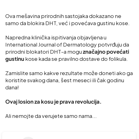
Ova mešavina prirodnih sastojaka dokazano ne
samo da blokira DHT, već i povećava gustinu kose.
Napredna klinička ispitivanja objavljena u
International Journal of Dermatology potvrđuju da
prirodni blokatori DHT-a mogu
značajno
povećati
gustinu
kose kada se pravilno dostave do folikula.
Zamislite samo kakve rezultate može doneti ako ga
koristite svakog dana, šest meseci ili čak godinu
dana!
Ovaj losion za kosu je prava revolucija.
Ali nemojte da verujete samo nama...