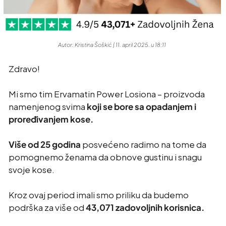
Autor: Kristina Šoškić | 11. april 2025. u 18:11
Zdravo!
Mi smo tim Ervamatin Power Losiona – proizvoda
namenjenog svima
koji se bore sa opadanjem i
proređivanjem kose.
Više od 25 godina
posvećeno radimo na tome da
pomognemo ženama da obnove gustinu i snagu
svoje kose.
Kroz ovaj period imali smo priliku da budemo
podrška za više od
43,071 zadovoljnih korisnica.