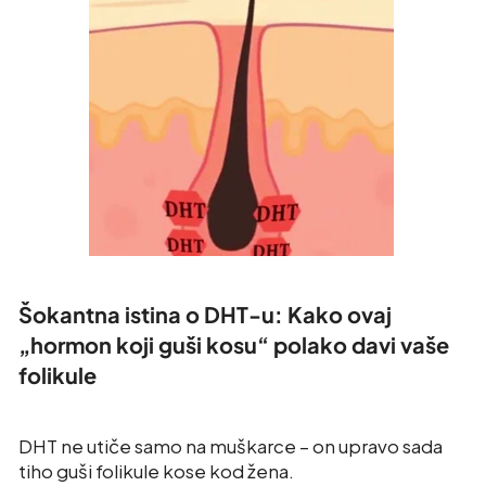
Šokantna istina o DHT-u: Kako ovaj
„hormon koji guši kosu“ polako davi vaše
folikule
DHT ne utiče samo na muškarce – on upravo sada
tiho guši folikule kose kod žena.