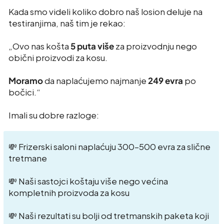
Kada smo videli koliko dobro naš losion deluje na
testiranjima, naš tim je rekao:
„Ovo nas košta
5 puta više
za proizvodnju nego
obični proizvodi za kosu.
Moramo
da naplaćujemo najmanje
249 evra
po
bočici.“
Imali su dobre razloge:
💸 Frizerski saloni naplaćuju 300–500 evra za slične
tretmane
💸 Naši sastojci koštaju više nego većina
kompletnih proizvoda za kosu
💸 Naši rezultati su bolji od tretmanskih paketa koji