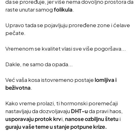
da se proređuje, jer više nema dovoljno prostora da
raste unutar samog
folikula
.
Upravo tada se pojavljuju proređene zone i ćelave
pečate.
Vremenom se kvalitet vlasi sve više pogoršava...
Dakle, ne samo da opada...
Već vaša kosa istovremeno postaje
lomljiva i
beživotna
.
Kako vreme prolazi, ti hormonski poremećaji
nastavljaju da dozvoljavaju
DHT-u
da pravi haos,
usporavaju protok krv
i,
nanose ozbiljnu štetu
i
guraju vaše teme u stanje potpune krize.