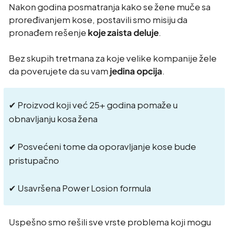
Nakon godina posmatranja kako se žene muče sa
proređivanjem kose, postavili smo misiju da
pronađem rešenje
koje zaista deluje
.
Bez skupih tretmana za koje velike kompanije žele
da poverujete da su vam
jedina opcija
.
✔ Proizvod koji već 25+ godina pomaže u
obnavljanju kosa žena
✔ Posvećeni tome da oporavljanje kose bude
pristupačno
✔ Usavršena Power Losion formula
Uspešno smo rešili sve vrste problema koji mogu