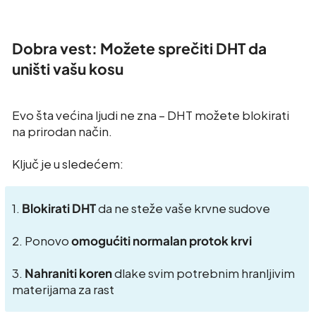
Dobra vest: Možete sprečiti DHT da
uništi vašu kosu
Evo šta većina ljudi ne zna – DHT možete blokirati
na prirodan način.
Ključ je u sledećem:
1.
Blokirati DHT
da ne steže vaše krvne sudove
2. Ponovo
omogućiti normalan protok krvi
3.
Nahraniti koren
dlake svim potrebnim hranljivim
materijama za rast