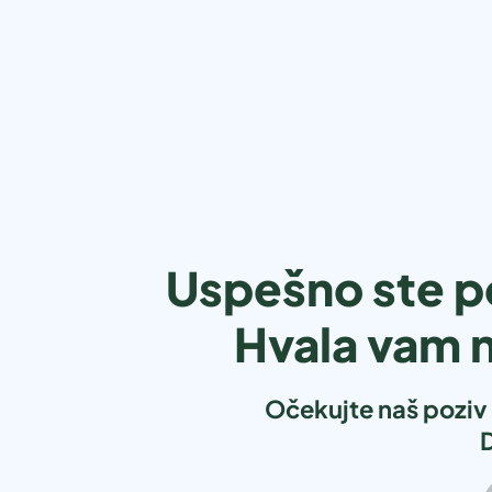
Uspešno ste po
Hvala vam 
Očekujte naš poziv
D