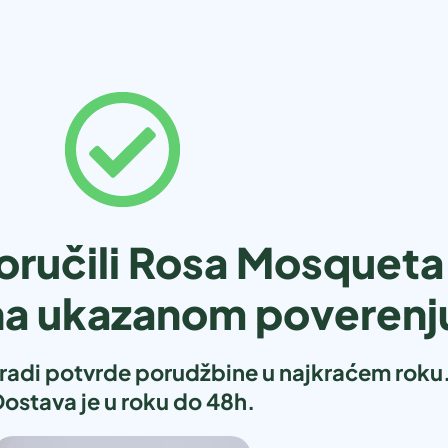
ručili Rosa Mosqueta 
na ukazanom poverenj
 radi potvrde porudžbine u najkraćem roku
ostava je u roku do 48h.