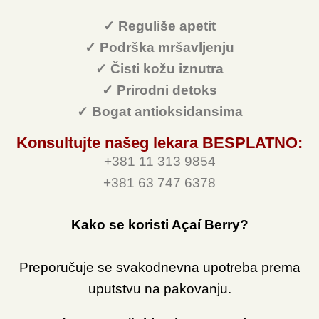
✓ Reguliše apetit
✓ Podrška mršavljenju
✓ Čisti kožu iznutra
✓ Prirodni detoks
✓ Bogat antioksidansima
Konsultujte našeg lekara BESPLATNO:
+381 11 313 9854
+381 63 747 6378
Kako se koristi Açaí Berry?
Preporučuje se svakodnevna upotreba prema
uputstvu na pakovanju.