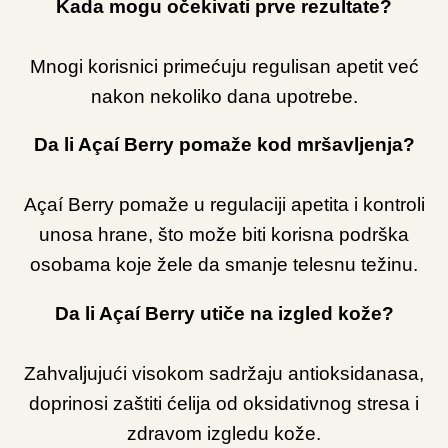
Kada mogu očekivati prve rezultate?
Mnogi korisnici primećuju regulisan apetit već
nakon nekoliko dana upotrebe.
Da li Açaí Berry pomaže kod mršavljenja?
Açaí Berry pomaže u regulaciji apetita i kontroli
unosa hrane, što može biti korisna podrška
osobama koje žele da smanje telesnu težinu.
Da li Açaí Berry utiče na izgled kože?
Zahvaljujući visokom sadržaju antioksidanasa,
doprinosi zaštiti ćelija od oksidativnog stresa i
zdravom izgledu kože.