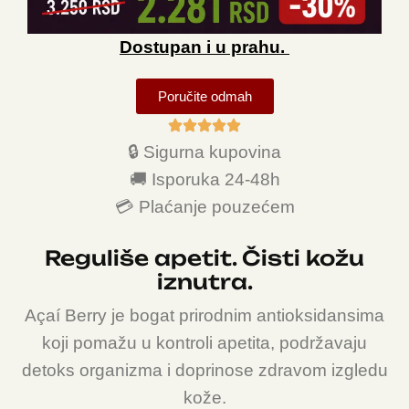
Dostupan i u prahu.
Poručite odmah
🔒 Sigurna kupovina
🚚 Isporuka 24-48h
💳 Plaćanje pouzećem
Reguliše apetit. Čisti kožu
iznutra.
Açaí Berry je bogat prirodnim antioksidansima
koji pomažu u kontroli apetita, podržavaju
detoks organizma i doprinose zdravom izgledu
kože.